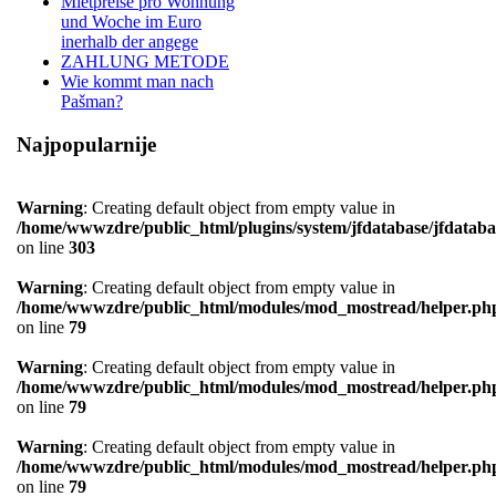
Mietpreise pro Wohnung
und Woche im Euro
inerhalb der angege
ZAHLUNG METODE
Wie kommt man nach
Pašman?
Najpopularnije
Warning
: Creating default object from empty value in
/home/wwwzdre/public_html/plugins/system/jfdatabase/jfdataba
on line
303
Warning
: Creating default object from empty value in
/home/wwwzdre/public_html/modules/mod_mostread/helper.ph
on line
79
Warning
: Creating default object from empty value in
/home/wwwzdre/public_html/modules/mod_mostread/helper.ph
on line
79
Warning
: Creating default object from empty value in
/home/wwwzdre/public_html/modules/mod_mostread/helper.ph
on line
79