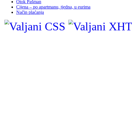
Otok Pašman
Cijena – po apartmanu, tjedna, u eurima
Način plaćanja