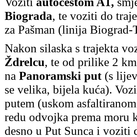
Voziti
autocestom A1,
smje
Biograda
, te voziti do traj
za Pašman (linija Biograd-
Nakon silaska s trajekta v
Ždrelcu
, te od prilike 2 k
na
Panoramski put
(s lije
se velika, bijela kuća). Vo
putem (uskom asfaltiranom
redu odvojka prema moru k
desno u Put Sunca i voziti 