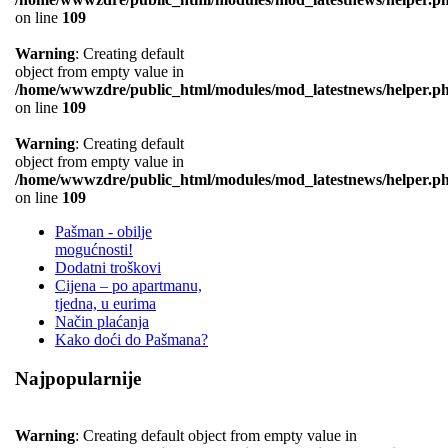
on line
109
Warning
: Creating default
object from empty value in
/home/wwwzdre/public_html/modules/mod_latestnews/helper.p
on line
109
Warning
: Creating default
object from empty value in
/home/wwwzdre/public_html/modules/mod_latestnews/helper.p
on line
109
Pašman - obilje
mogućnosti!
Dodatni troškovi
Cijena – po apartmanu,
tjedna, u eurima
Način plaćanja
Kako doći do Pašmana?
Najpopularnije
Warning
: Creating default object from empty value in