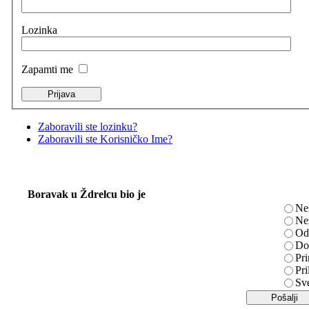
Lozinka
Zapamti me
Zaboravili ste lozinku?
Zaboravili ste Korisničko Ime?
Boravak u Ždrelcu bio je
Ne
Ne
Od
Do
Pri
Pri
Sv